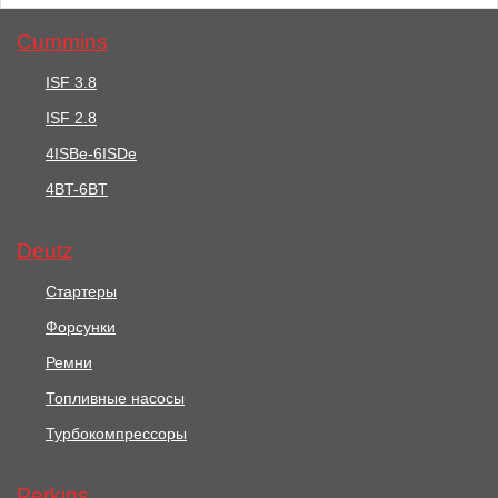
Cummins
ISF 3.8
ISF 2.8
2570 руб.
2564 руб.
4ISBe-6ISDe
Ремень Генератора /
4BT-6BT
Ремень / BELT АРТ:
BELT АРТ: 2614B659
2614B562
Deutz
В корзину
В корзину
Стартеры
Форсунки
Ремни
Топливные насосы
Турбокомпрессоры
Perkins