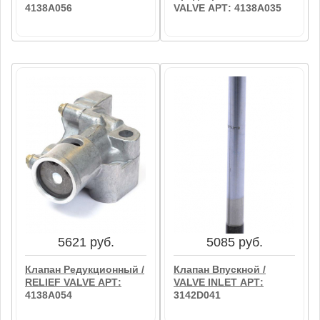
4138A056
VALVE АРТ: 4138A035
12085 руб.
8092 руб.
Клапан Редукционный /
Клапан
RELIEF VALVE АРТ:
Предохранительный /
4138A056
VALVE АРТ: 4138A035
В корзину
В корзину
5621 руб.
5085 руб.
Клапан Редукционный /
Клапан Впускной /
RELIEF VALVE АРТ:
VALVE INLET АРТ:
4138A054
3142D041