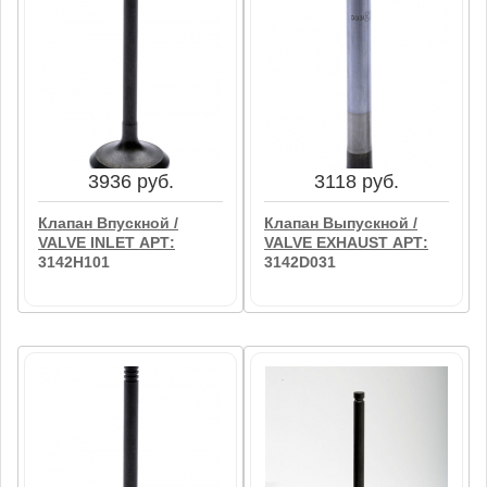
3203 руб.
2902 руб.
Клапан
Клапан Впускной /
Предохранительный /
VALVE INLET АРТ:
VALVE АРТ: 140036220
3142L081
В корзину
В корзину
3936 руб.
3118 руб.
Клапан Впускной /
Клапан Выпускной /
VALVE INLET АРТ:
VALVE EXHAUST АРТ:
3142H101
3142D031
3936 руб.
3118 руб.