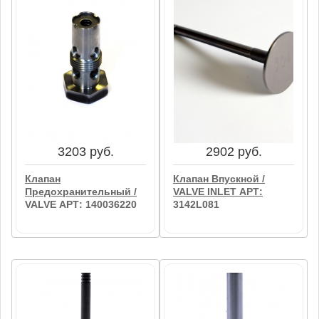
17746 руб.
23100 руб.
Клапан Редукционный /
Клапан Впускной/
RELIEF VALVE АРТ:
Выпускной / INTAKE
T417873
AND EXHAUST VALUE
АРТ: SE7AJ/14
В корзину
В корзину
3203 руб.
2902 руб.
Клапан
Клапан Впускной /
Предохранительный /
VALVE INLET АРТ:
VALVE АРТ: 140036220
3142L081