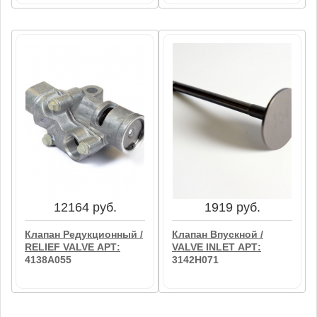
5621 руб.
5085 руб.
Клапан Редукционный /
Клапан Впускной /
RELIEF VALVE АРТ:
VALVE INLET АРТ:
4138A054
3142D041
В корзину
В корзину
12164 руб.
1919 руб.
Клапан Редукционный /
Клапан Впускной /
RELIEF VALVE АРТ:
VALVE INLET АРТ:
4138A055
3142H071