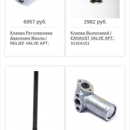
INTAKE VALVE АРТ:
VALVE INLET АРТ:
3142H091
3142H111
В корзину
В корзину
6957 руб.
2982 руб.
Клапан Регулировки
Клапан Выпускной /
Давления Масла /
EXHAUST VALVE АРТ:
RELIEF VALVE АРТ:
3142A151
4138A034
6957 руб.
2982 руб.
Клапан Регулировки
Клапан Выпускной /
Давления Масла /
EXHAUST VALVE АРТ:
RELIEF VALVE АРТ:
3142A151
4138A034