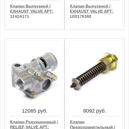
Клапан Выпускной /
Клапан Выпускной /
EXHAUST VALVE АРТ:
EXHAUST VALVE АРТ:
3142A171
U20176380
4302 руб.
865 руб.
Клапан Выпускной /
Клапан Выпускной /
EXHAUST VALVE АРТ:
EXHAUST VALVE АРТ:
3142A171
U20176380
В корзину
В корзину
12085 руб.
8092 руб.
Клапан Редукционный /
Клапан
RELIEF VALVE АРТ:
Предохранительный /