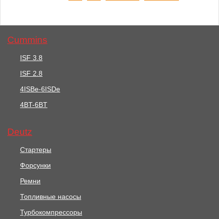
Cummins
25521 руб.
3496 руб.
ISF 3.8
Набор Уплотнений
Ремень 01182650
ISF 2.8
02937562
4ISBe-6ISDe
В корзину
В корзину
4BT-6BT
Deutz
Стартеры
Форсунки
Ремни
Топливные насосы
Турбокомпрессоры