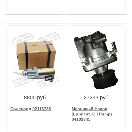
1966 руб.
3102 руб.
Термостат Deutz
Клапан Выпускной
04112041
04280049
В корзину
В корзину
8800 руб.
27293 руб.
Соленоид 02113788
Масляный Насос
(Lubricat. Oil Pump)
04103345