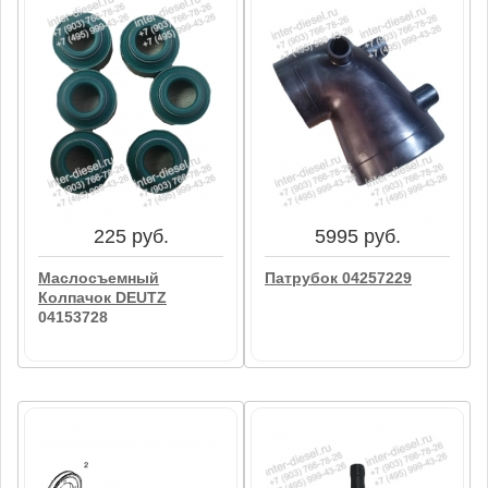
11011 руб.
15235 руб.
Натяжитель Ремня
Масло Моторное Deutz
04504262
10W-40 FE 01016336 (20
Л.)
В корзину
В корзину
225 руб.
5995 руб.
Маслосъемный
Патрубок 04257229
Колпачок DEUTZ
04153728