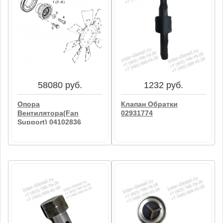
5995 руб.
225 руб.
Патрубок 04257229
Маслосъемный
Колпачок DEUTZ
04153728
В корзину
В корзину
58080 руб.
1232 руб.
Опора
Клапан Обратки
Вентилятора(Fan
02931774
Support) 04102836
1232 руб.