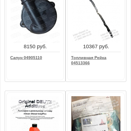
2900 руб.
56004 руб.
Натяжитель Ремня
Выпускной Коллектор
04103377
04515391
В корзину
В корзину
8150 руб.
10367 руб.
Сапун 04905110
Топливная Рейка
04513366
8150 руб.
10367 руб.