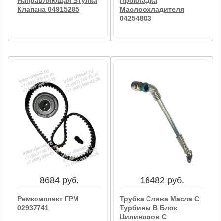
Направляющая Втулка
Прокладка
Клапана 04915285
Маслоохладителя
04254803
886 руб.
1900 руб.
Направляющая Втулка
Прокладка
Клапана 04915285
Маслоохладителя
04254803
В корзину
В корзину
8684 руб.
16482 руб.
Ремкомплект ГРМ
Трубка Слива Масла С
02937741
Турбины В Блок
Цилиндров С