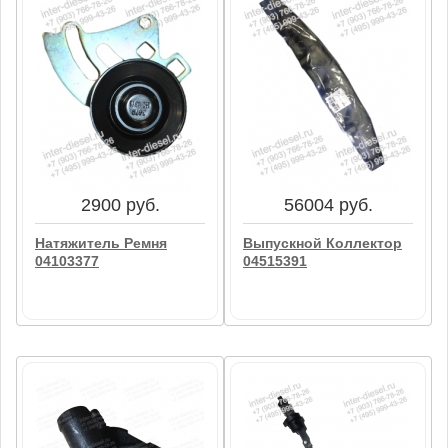
14975 руб.
5715 руб.
Трубка Обратки
Роликовый Толкатель
02931504
04281816
В корзину
В корзину
2900 руб.
56004 руб.
Натяжитель Ремня
Выпускной Коллектор
04103377
04515391