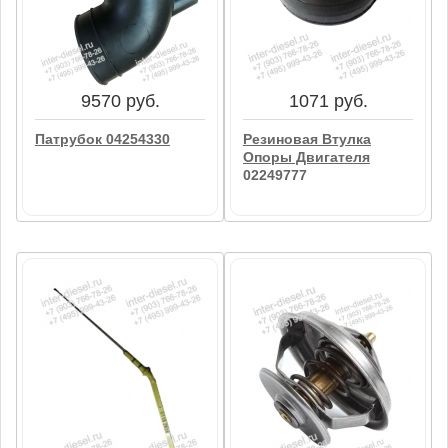
Передняя Крышка
Сальник Коленвала
04286168
Передний (ROT.SHAFT
LIP SEAL) 04128170
В корзину
В корзину
9570 руб.
1071 руб.
Патрубок 04254330
Резиновая Втулка
Опоры Двигателя
02249777
9570 руб.
1071 руб.
Патрубок 04254330
Резиновая Втулка
Опоры Двигателя