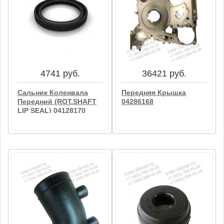
1780 руб.
779 руб.
Сальник Коленвала
Кольцо
Задний 04102866
Уплотнительное Трубки
Слива Масла С
Турбины (O-Seal)
В корзину
01180811
В корзину
4741 руб.
36421 руб.
Сальник Коленвала
Передняя Крышка
Передний (ROT.SHAFT
04286168
LIP SEAL) 04128170
36421 руб.
4741 руб.