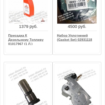
Сапун 04905110
Топливная Рейка
04513366
В корзину
В корзину
1379 руб.
4500 руб.
Присадка К
Набор Уплотнений
Дизельному Топливу
(Gasket Set) 02931118
01017967 (1 Л.)
4500 руб.
1379 руб.
Набор Уплотнений
Присадка К
(Gasket Set) 02931118