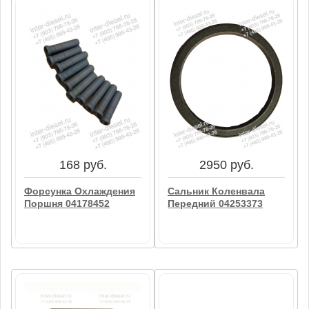
6557 руб.
3270 руб.
Термостат (Thermostat)
Сальник Коленвала
04179928
Задний 04907773
В корзину
В корзину
168 руб.
2950 руб.
Форсунка Охлаждения
Сальник Коленвала
Поршня 04178452
Передний 04253373