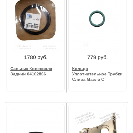
168 руб.
2950 руб.
Форсунка Охлаждения
Сальник Коленвала
Поршня 04178452
Передний 04253373
В корзину
В корзину
1780 руб.
779 руб.
Сальник Коленвала
Кольцо
Задний 04102866
Уплотнительное Трубки
Слива Масла С
Турбины (O-Seal)
01180811