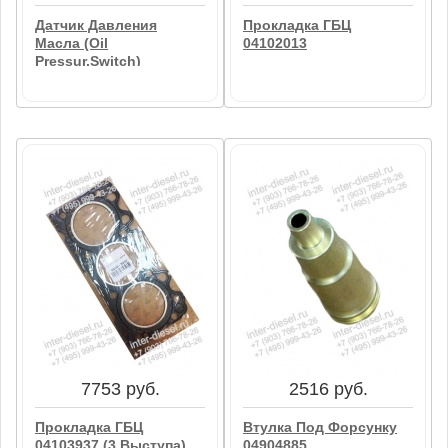
Датчик Давления
Прокладка ГБЦ
Масла (Oil
04102013
Pressur.Switch)
01182792
4800 руб.
750 руб.
Прокладка ГБЦ
Датчик Давления
04102013
Масла (Oil
Pressur.Switch)
01182792
В корзину
В корзину
7753 руб.
2516 руб.
Прокладка ГБЦ
Втулка Под Форсунку
04103937 (3 Выступа)
04904885