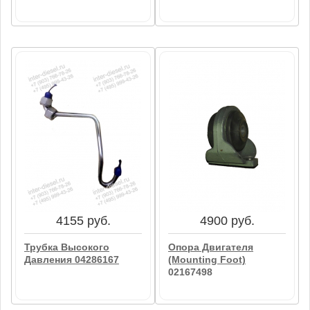
Уплотнением (Return
Line) 04299361
8684 руб.
16482 руб.
Ремкомплект ГРМ
Трубка Слива Масла С
02937741
Турбины В Блок
Цилиндров С
Уплотнением (Return
В корзину
Line) 04299361
В корзину
4155 руб.
4900 руб.
Трубка Высокого
Опора Двигателя
Давления 04286167
(Mounting Foot)
02167498