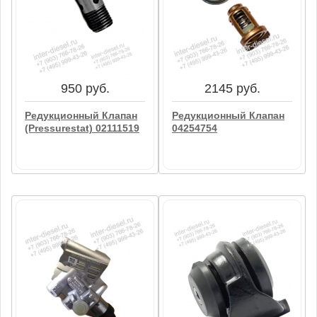
58080 руб.
Клапан Обратки
Опора
02931774
Вентилятора(Fan
Support) 04102836
В корзину
В корзину
950 руб.
2145 руб.
Редукционный Клапан
Редукционный Клапан
(Pressurestat) 02111519
04254754
950 руб.
2145 руб.
Редукционный Клапан
Редукционный Клапан