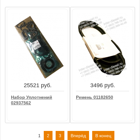
4155 руб.
4900 руб.
Трубка Высокого
Опора Двигателя
Давления 04286167
(Mounting Foot)
02167498
В корзину
В корзину
25521 руб.
3496 руб.
Набор Уплотнений
Ремень 01182650
02937562
1
2
3
Вперёд
В конец