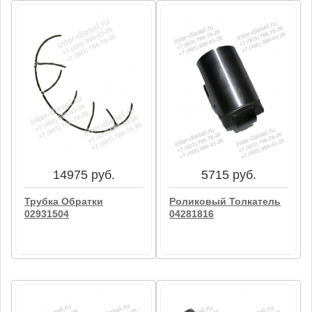
4950 руб.
1142 руб.
Подушка Двигателя
Прокладка Клапанной
Передняя 04208567
Крышки 04102940
В корзину
В корзину
14975 руб.
5715 руб.
Трубка Обратки
Роликовый Толкатель
02931504
04281816