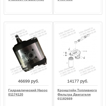
7753 руб.
2516 руб.
Прокладка ГБЦ
Втулка Под Форсунку
04103937 (3 Выступа)
04904885
В корзину
В корзину
46699 руб.
14177 руб.
Гидравлический Насос
Кронштейн Топливного
01174120
Фильтра Двигателя
01182669