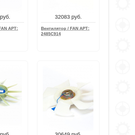
зину
В корзину
руб.
32083 руб.
FAN АРТ:
Вентилятор / FAN АРТ:
2485C914
руб.
32083 руб.
FAN АРТ:
Вентилятор / FAN АРТ:
2485C914
зину
В корзину
руб.
30649 руб.