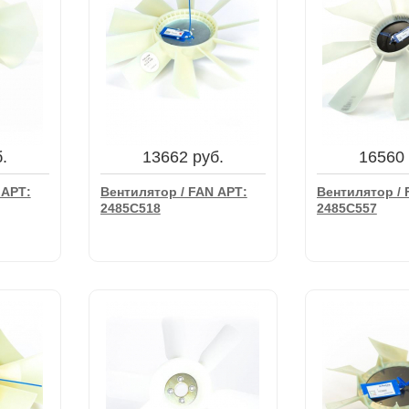
.
13662 руб.
16560 
 АРТ:
Вентилятор / FAN АРТ:
Вентилятор / 
2485C518
2485C557