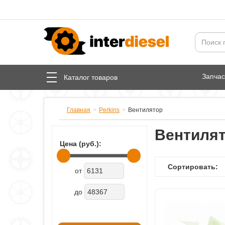
Запча
Каталог товаров
Главная
Perkins
Вентилятор
Вентилят
Цена (руб.):
Сортировать:
от
до