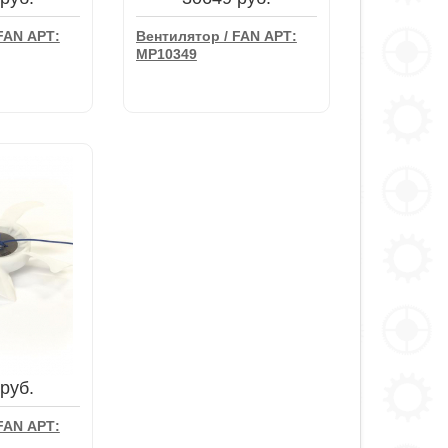
FAN АРТ:
Вентилятор / FAN АРТ:
MP10349
руб.
30649 руб.
FAN АРТ:
Вентилятор / FAN АРТ:
MP10349
зину
В корзину
руб.
FAN АРТ: