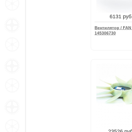
В корзину
6131 руб
Вентилятор / FAN
145306730
6131 руб
Вентилятор / FAN
145306730
В корзину
23526 руб