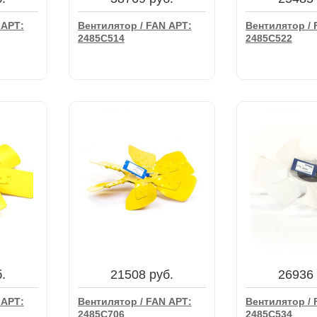
 АРТ:
Вентилятор / FAN АРТ:
Вентилятор / 
2485C514
2485C522
.
38769 руб.
25485 
 АРТ:
Вентилятор / FAN АРТ:
Вентилятор / 
2485C514
2485C522
В корзину
В кор
.
21508 руб.
26936 
 АРТ:
Вентилятор / FAN АРТ:
Вентилятор / 
2485C706
2485C534