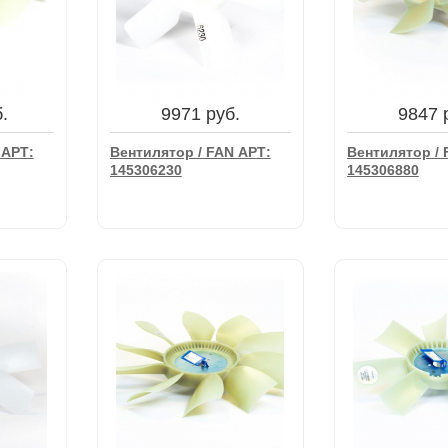
.
13662 руб.
16560 
 АРТ:
Вентилятор / FAN АРТ:
Вентилятор / 
2485C518
2485C557
В корзину
В кор
.
9971 руб.
9847 
 АРТ:
Вентилятор / FAN АРТ:
Вентилятор / 
145306230
145306880
.
9971 руб.
9847 
 АРТ:
Вентилятор / FAN АРТ:
Вентилятор / 
145306230
145306880