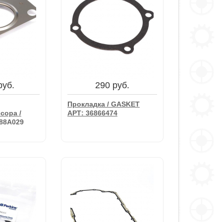
руб.
290 руб.
Прокладка / GASKET
сора /
АРТ: 36866474
688A029