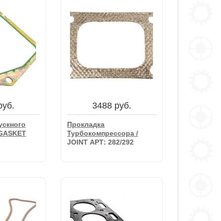
руб.
1040 руб.
ловки
Прокладка
 GASKET
Турбокомпрессора /
1
JOINT АРТ: 135997020
руб.
3488 руб.
зину
В корзину
ускного
Прокладка
 GASKET
Турбокомпрессора /
JOINT АРТ: 282/292