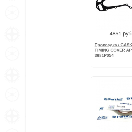
602 руб.
Прокладка Клапа
Крышки / GASKET
SE478F
4851 руб
В корзину
Прокладка / GASK
TIMING COVER АР
3681P054
4851 руб
Прокладка / GASK