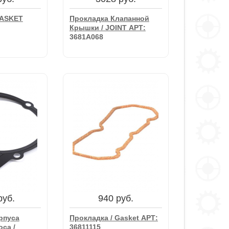
GASKET
Прокладка Клапанной
Крышки / JOINT АРТ:
3681A068
руб.
3028 руб.
GASKET
Прокладка Клапанной
Крышки / JOINT АРТ:
3681A068
зину
руб.
940 руб.
В корзину
рпуса
Прокладка / Gasket АРТ:
са /
36811115