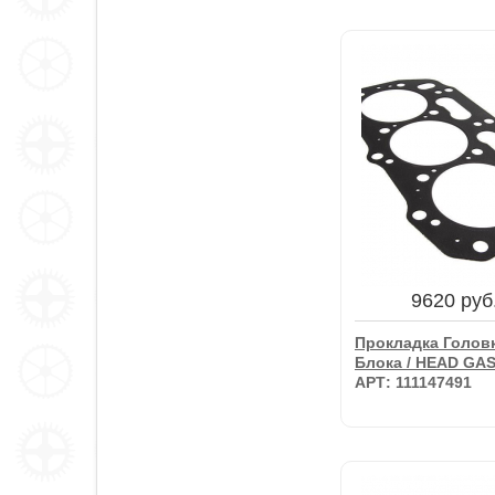
633 руб.
Прокладка Впуск
Коллектора / GA
АРТ: T424422
9620 руб
В корзину
Прокладка Голов
Блока / HEAD GA
АРТ: 111147491