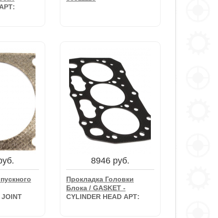
АРТ:
940 руб.
руб.
Прокладка / Gasket АРТ:
рпуса
36811115
са /
АРТ:
В корзину
руб.
8946 руб.
зину
пускного
Прокладка Головки
Блока / GASKET -
 JOINT
CYLINDER HEAD АРТ:
111147650