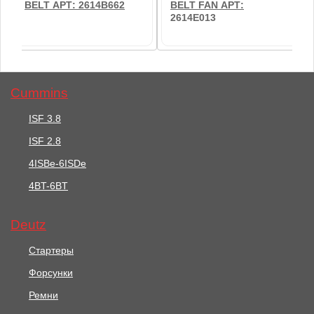
BELT АРТ: 2614B662
BELT FAN АРТ:
2614E013
Cummins
ISF 3.8
ISF 2.8
3474 руб.
6382 руб.
4ISBe-6ISDe
Ремень Вентилятора /
4BT-6BT
Ремень Вентилятора /
BELT АРТ: 2614B662
BELT FAN АРТ:
2614E013
Deutz
В корзину
В корзину
Стартеры
Форсунки
Ремни