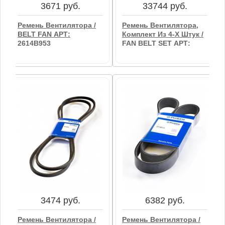
3671 руб.
33744 руб.
Ремень Вентилятора /
Ремень Вентилятора,
BELT FAN АРТ:
Комплект Из 4-Х Штук /
2614B953
FAN BELT SET АРТ:
541/446
3671 руб.
33744 руб.
Ремень Вентилятора /
Ремень Вентилятора,
BELT FAN АРТ:
Комплект Из 4-Х Штук /
2614B953
FAN BELT SET АРТ:
541/446
3474 руб.
6382 руб.
В корзину
В корзину
Ремень Вентилятора /
Ремень Вентилятора /