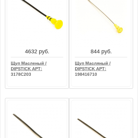
4194 руб.
1210 руб.
Щуп Масляный /
Щуп Масленый /
DIPSTICK ASSY. АРТ:
DIPSTICK АРТ:
3178C125
3178C069
В корзину
В корзину
4632 руб.
844 руб.
Щуп Масленый /
Щуп Масляный /
DIPSTICK АРТ:
DIPSTICK АРТ:
3178C203
198416710
4632 руб.
844 руб.