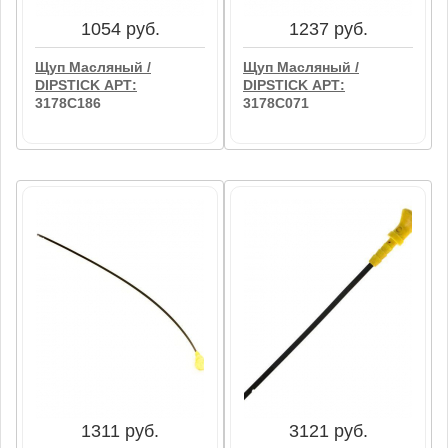
В корзину
В корзину
1054 руб.
1237 руб.
Щуп Масляный /
Щуп Масляный /
DIPSTICK АРТ:
DIPSTICK АРТ:
3178C186
3178C071
1054 руб.
1237 руб.
Щуп Масляный /
Щуп Масляный /
DIPSTICK АРТ:
DIPSTICK АРТ:
3178C186
3178C071
В корзину
В корзину
1311 руб.
3121 руб.