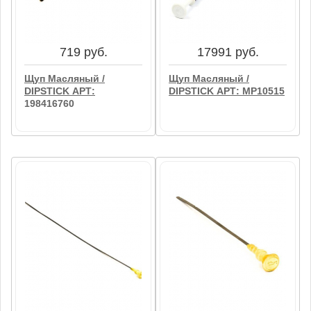
DIPSTICK АРТ:
DIPSTICK АРТ:
3178C088
3178C074
В корзину
В корзину
719 руб.
17991 руб.
Щуп Масляный /
Щуп Масляный /
DIPSTICK АРТ:
DIPSTICK АРТ: MP10515
198416760
17991 руб.
719 руб.
Щуп Масляный /
Щуп Масляный /
DIPSTICK АРТ: MP10515
DIPSTICK АРТ:
198416760