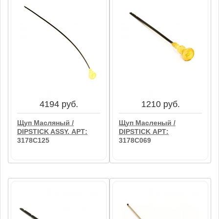
1416 руб.
1300 руб.
Щуп Масляный /
Щуп Масляный /
DIPSTICK АРТ:
DIPSTICK АРТ:
3178C119
3178C077
В корзину
В корзину
4194 руб.
1210 руб.
Щуп Масляный /
Щуп Масленый /
DIPSTICK ASSY. АРТ:
DIPSTICK АРТ:
3178C125
3178C069