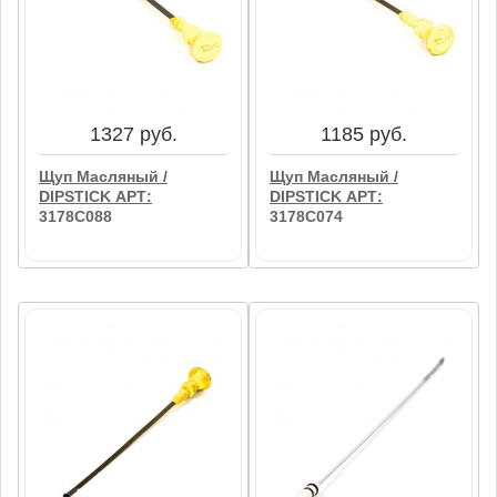
Щуп Масленый /
Щуп Масляный /
DIPSTICK АРТ:
DIPSTICK АРТ:
3178C203
198416710
В корзину
В корзину
1327 руб.
1185 руб.
Щуп Масляный /
Щуп Масляный /
DIPSTICK АРТ:
DIPSTICK АРТ:
3178C088
3178C074
1327 руб.
1185 руб.
Щуп Масляный /
Щуп Масляный /