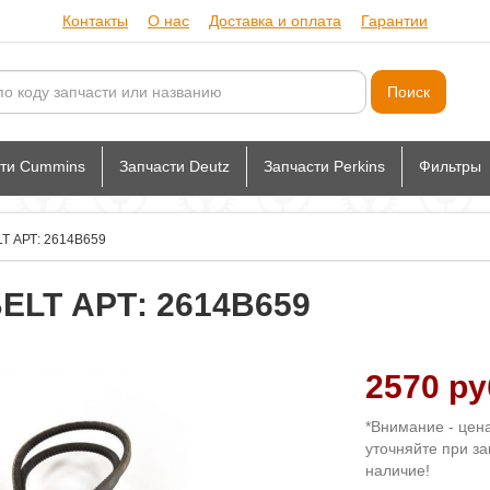
Контакты
О нас
Доставка и оплата
Гарантии
сти Cummins
Запчасти Deutz
Запчасти Perkins
Фильтры
LT АРТ: 2614B659
BELT АРТ: 2614B659
2570 ру
*Внимание - цен
уточняйте при за
наличие!