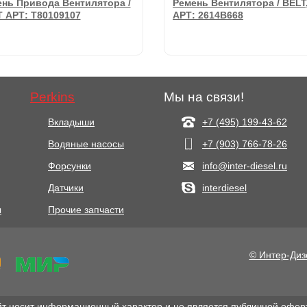
нь Привода Вентилятора /
Ремень Вентилятора / BELT
 АРТ: T80109107
АРТ: 2614B668
Perkins
Мы на связи!
Вкладыши
+7 (495) 199-43-62
Водяные насосы
+7 (903) 766‑78-26
1294 руб.
2805 руб.
Форсунки
info@inter-diesel.ru
Датчики
interdiesel
нь Привода Вентилятора /
Ремень Вентилятора / BELT
 АРТ: T80109107
АРТ: 2614B668
ы
Прочие запчасти
В корзину
В корзину
© Интер-Диз
т носит информационный характер и не является публичной офер