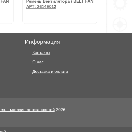
,FAN
Ремень Вентилятора / BELT FAN
АРТ: 2614E012
Информация
Контакты
О нас
6073 руб.
Доставка и оплата
,FAN
Ремень Вентилятора / BELT FAN
АРТ: 2614E012
В корзину
ель - магазин автозапчастей
2026
той.