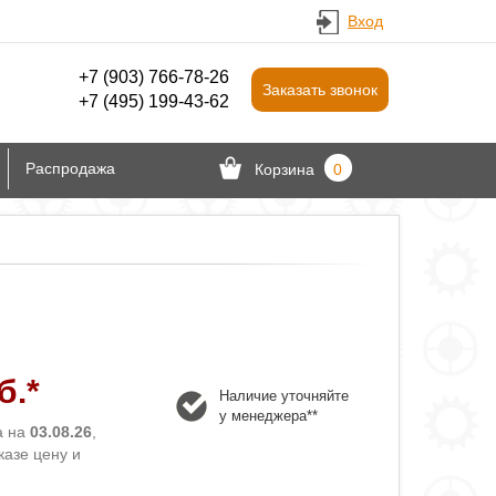
Вход
+7 (903) 766‑78-26
Заказать звонок
+7 (495) 199-43-62
Распродажа
Корзина
0
б.*
Наличие уточняйте
у менеджера**
а на
03.08.26
,
казе цену и