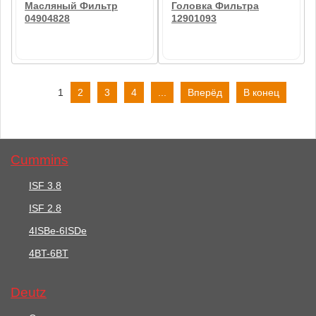
Масляный Фильтр
Головка Фильтра
04904828
12901093
1
2
3
4
...
Вперёд
В конец
Cummins
1092 руб.
31608 руб.
ISF 3.8
Масляный Фильтр
Головка Фильтра
ISF 2.8
04904828
12901093
4ISBe-6ISDe
В корзину
В корзину
4BT-6BT
Deutz