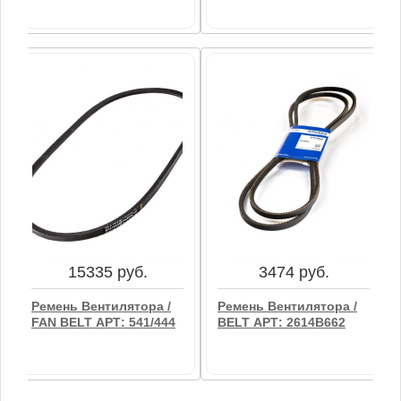
4043 руб.
1225 руб.
Ремень / BELT,FAN АРТ:
Ремень Вентилятора /
2614B645
BELT АРТ: 080109134
В корзину
В корзину
15335 руб.
3474 руб.
Ремень Вентилятора /
Ремень Вентилятора /
FAN BELT АРТ: 541/444
BELT АРТ: 2614B662