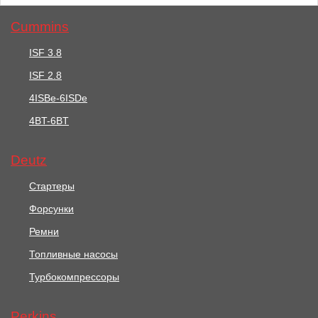
Cummins
ISF 3.8
ISF 2.8
15335 руб.
3474 руб.
4ISBe-6ISDe
Ремень Вентилятора /
4BT-6BT
Ремень Вентилятора /
FAN BELT АРТ: 541/444
BELT АРТ: 2614B662
Deutz
В корзину
В корзину
Стартеры
Форсунки
Ремни
Топливные насосы
Турбокомпрессоры
Perkins