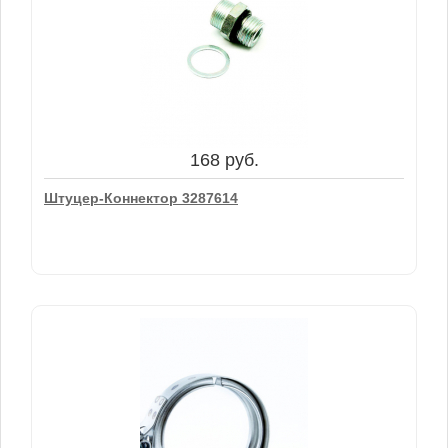
2500 руб.
Датчик Давления Масла (Oil Pressur.switch)
01182479
168 руб.
В корзину
Штуцер-Коннектор 3287614
168 руб.