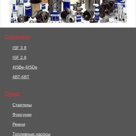
Cummins
ISF 3.8
ISF 2.8
4ISBe-6ISDe
4BT-6BT
Deutz
Стартеры
Форсунки
Ремни
Топливные насосы