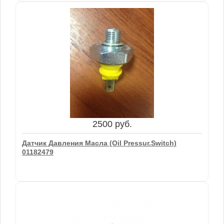
58080 руб.
Опора Вентилятора(Fan Support) 04102836
2500 руб.
В корзину
Датчик Давления Масла (Oil Pressur.switch)
01182479