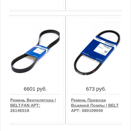
4979 руб.
6662 руб.
Ремень / BELT FAN АРТ:
Ремень Вентилятора /
2614B665
BELT,FAN АРТ:
2614E017
В корзину
6601 руб.
673 руб.
В корзину
Ремень Вентилятора /
Ремень Привода
BELT,FAN АРТ:
Водяной Помпы / BELT
2614E018
АРТ: 080109049