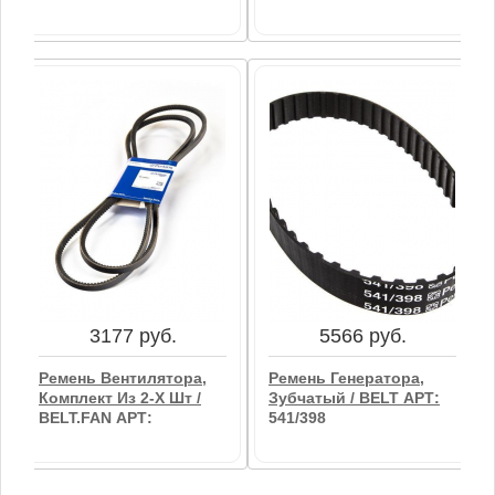
4781 руб.
4800 руб.
Ремень / BELT,FAN АРТ:
Ремень Вентилятора
2614B961
(к-Кт 2шт) / BELT АРТ:
2614B655
В корзину
3177 руб.
5566 руб.
В корзину
Ремень Вентилятора,
Ремень Генератора,
Комплект Из 2-Х Шт /
Зубчатый / BELT АРТ:
BELT,FAN АРТ:
541/398
2614B660