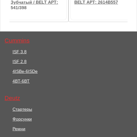
Зубчатый / BELT АРТ:
BELT АРТ: 2614B557
541/398
Cummins
ISF 3.8
ISF 2.8
2570 руб.
5566 руб.
4ISBe-6ISDe
4BT-6BT
Ремень Генератора /
Ремень Генератора,
BELT АРТ: 2614B557
Зубчатый / BELT АРТ:
541/398
Deutz
В корзину
В корзину
Стартеры
Форсунки
Ремни