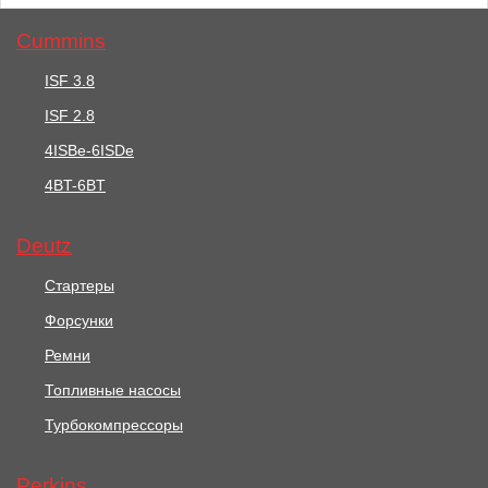
Cummins
ISF 3.8
ISF 2.8
3231 руб.
1128 руб.
4ISBe-6ISDe
Ремень / BELT АРТ:
4BT-6BT
Ремень Привода
2614B166
Генератора / V BELT
АРТ: 080109113
Deutz
В корзину
В корзину
Стартеры
Форсунки
Ремни
Топливные насосы
Турбокомпрессоры
Perkins