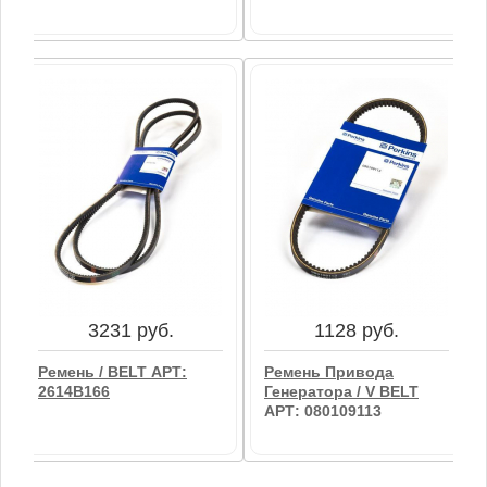
2614B660
3177 руб.
2964 руб.
Ремень Вентилятора,
Ремень Вентилятора /
Комплект Из 2-Х Шт /
BELT FAN АРТ:
BELT,FAN АРТ:
2614B643
2614B660
3231 руб.
1128 руб.
В корзину
В корзину
Ремень / BELT АРТ:
Ремень Привода
2614B166
Генератора / V BELT
АРТ: 080109113