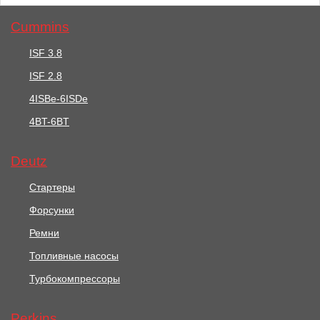
Cummins
ISF 3.8
ISF 2.8
4781 руб.
1750 руб.
4ISBe-6ISDe
Ремень / BELT,FAN АРТ:
4BT-6BT
Ремень Привода
2614B961
Водяной Помпы / BELT
АРТ: 080109104
Deutz
В корзину
В корзину
Стартеры
Форсунки
Ремни
Топливные насосы
Турбокомпрессоры
Perkins