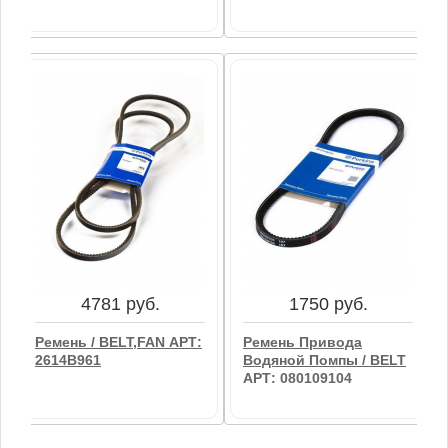
4137 руб.
5289 руб.
Ремень / BELT FAN АРТ:
Ремень Вентилятора /
2614B664
BELT FAN АРТ:
2614B170
В корзину
4781 руб.
1750 руб.
В корзину
Ремень / BELT,FAN АРТ:
Ремень Привода
2614B961
Водяной Помпы / BELT
АРТ: 080109104