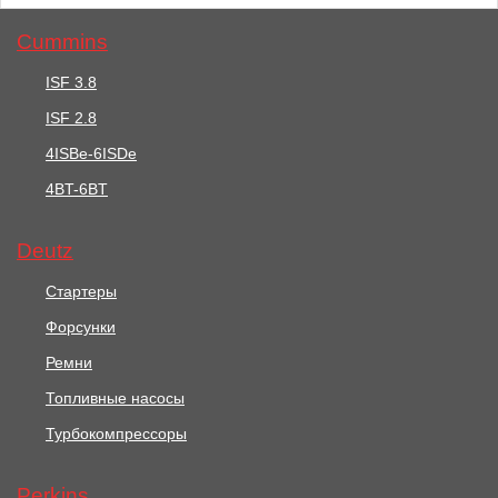
Cummins
ISF 3.8
ISF 2.8
43318 руб.
20419 руб.
4ISBe-6ISDe
4BT-6BT
Стартер /
Стартер /
STARTERMOTOR АРТ:
STARTERMOTOR, 12V
2873K635
АРТ: 2873K633РО
Deutz
В корзину
В корзину
Стартеры
Форсунки
Ремни
Топливные насосы
Турбокомпрессоры
Perkins