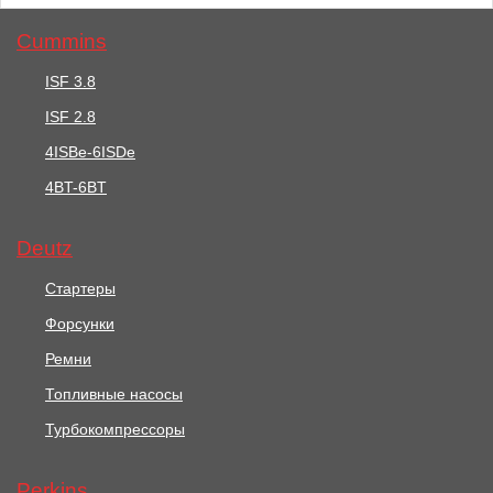
Cummins
ISF 3.8
ISF 2.8
98501 руб.
27990 руб.
4ISBe-6ISDe
4BT-6BT
Стартер /
Стартер, 12V /
STARTERMOTOR АРТ:
STARTERMOTOR АРТ:
2873D304
T410874
Deutz
В корзину
В корзину
Стартеры
Форсунки
Ремни
Топливные насосы
Турбокомпрессоры
Perkins