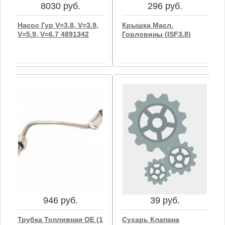
8030 руб.
296 руб.
Насос Гур V=3.8, V=3.9,
Крышка Масл.
V=5.9, V=6.7 4891342
Горловины (ISF3.8)
8030 руб.
296 руб.
Насос Гур V=3.8, V=3.9,
Крышка Масл.
V=5.9, V=6.7 4891342
Горловины (ISF3.8)
В корзину
В корзину
946 руб.
39 руб.
Трубка Топливная OE (1
Сухарь Клапана