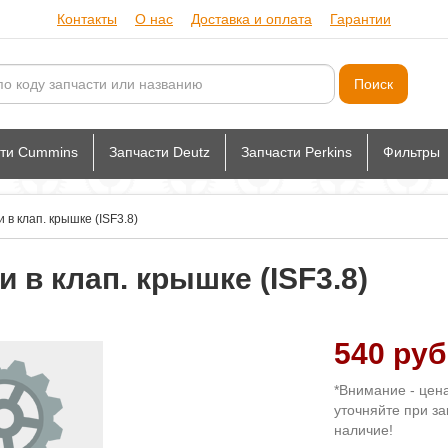
Контакты
О нас
Доставка и оплата
Гарантии
сти Cummins
Запчасти Deutz
Запчасти Perkins
Фильтры
в клап. крышке (ISF3.8)
 в клап. крышке (ISF3.8)
540 руб
*Внимание - цен
уточняйте при за
наличие!