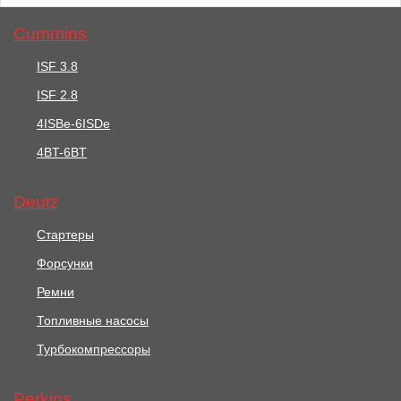
Cummins
ISF 3.8
ISF 2.8
36921 руб.
70803 руб.
4ISBe-6ISDe
Стартер / Startermotor
4BT-6BT
Стартер / STARTER
АРТ: 2873A102
MOTOR АРТ: MP10237
Deutz
В корзину
В корзину
Стартеры
Форсунки
Ремни
Топливные насосы
Турбокомпрессоры
Perkins