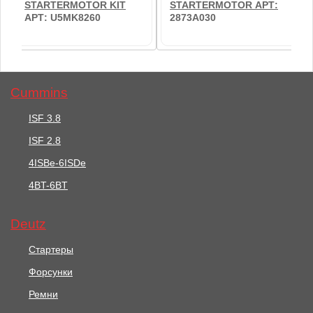
STARTERMOTOR KIT
STARTERMOTOR АРТ:
АРТ: U5MK8260
2873A030
Cummins
ISF 3.8
ISF 2.8
30589 руб.
38765 руб.
4ISBe-6ISDe
4BT-6BT
Стартер /
Стартер /
STARTERMOTOR KIT
STARTERMOTOR АРТ:
АРТ: U5MK8260
2873A030
Deutz
В корзину
В корзину
Стартеры
Форсунки
Ремни