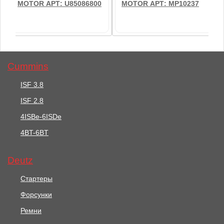
MOTOR АРТ: U85086800
MOTOR АРТ: MP10237
Cummins
ISF 3.8
ISF 2.8
36708 руб.
70803 руб.
4ISBe-6ISDe
Стартер / STARTER
4BT-6BT
Стартер / STARTER
MOTOR АРТ: U85086800
MOTOR АРТ: MP10237
Deutz
В корзину
В корзину
Стартеры
Форсунки
Ремни