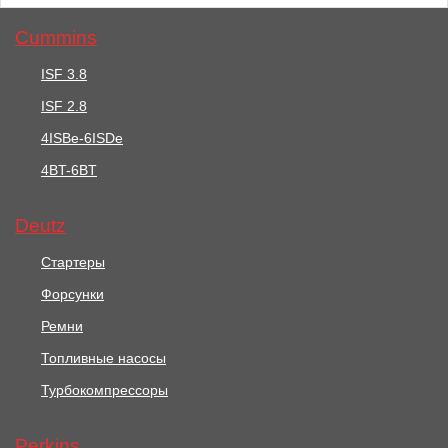
Cummins
ISF 3.8
ISF 2.8
36708 руб.
38765 руб.
4ISBe-6ISDe
4BT-6BT
Стартер / STARTER
Стартер /
MOTOR АРТ: U85086800
STARTERMOTOR АРТ:
2873A030
Deutz
В корзину
В корзину
Стартеры
Форсунки
Ремни
Топливные насосы
Турбокомпрессоры
Perkins