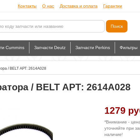
Контакты
О нас
Доставка и оплата
Гарантии
сти Cummins
Запчасти Deutz
Запчасти Perkins
Фильтры
ора / BELT АРТ: 2614A028
атора / BELT АРТ: 2614A028
1279 ру
*Внимание - цен
уточняйте при за
наличие!