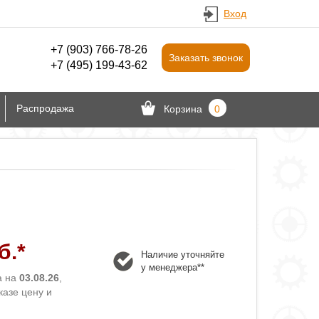
Вход
+7 (903) 766‑78-26
Заказать звонок
+7 (495) 199-43-62
Распродажа
Корзина
0
б.*
Наличие уточняйте
у менеджера**
а на
03.08.26
,
казе цену и