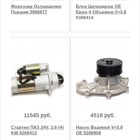
Форсунка Охлаждения
Блок Цилиндров OE
Поршня 3968877
Евро-4 Объемом V=3.8
5306414
187 руб.
93364 руб.
Форсунка Охлаждения
Блок Цилиндров OE
Поршня 3968877
Евро-4 Объемом V=3.8
5306414
В корзину
11545 руб.
4518 руб.
В корзину
Стартер ПАЗ 24V, 3.6 (4)
Насос Водяной V=3.8
KW 5268413
OE 5288908