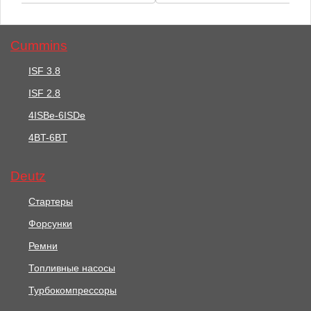
Cummins
ISF 3.8
ISF 2.8
11550 руб.
473 руб.
4ISBe-6ISDe
Жгут Проводов
4BT-6BT
Шайба Повышенного
Двигателя E-3 5306279
Трения Шестерни ГРМ
5262030
Deutz
В корзину
В корзину
Стартеры
Форсунки
Ремни
Топливные насосы
Турбокомпрессоры