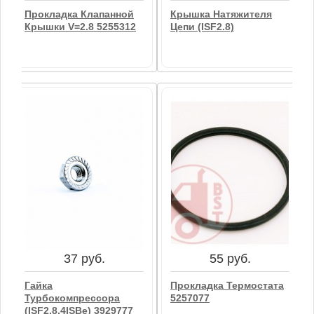
Прокладка Клапанной
Крышка Натяжителя
Крышки V=2.8 5255312
Цепи (ISF2.8)
863 руб.
332 руб.
Прокладка Клапанной
Крышка Натяжителя
Крышки V=2.8 5255312
Цепи (ISF2.8)
В корзину
В корзину
37 руб.
55 руб.
Гайка
Прокладка Термостата
Турбокомпрессора
5257077
(ISF2,8,4ISBe) 3929777