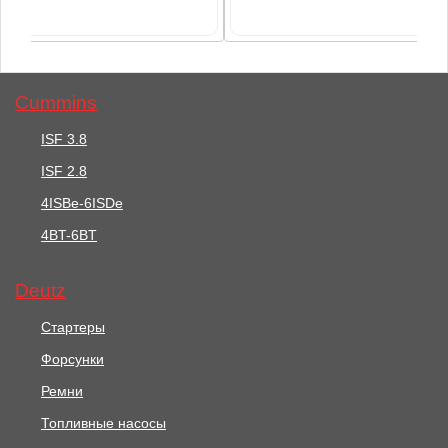
Cummins
ISF 3.8
ISF 2.8
55 руб.
37 руб.
4ISBe-6ISDe
4BT-6BT
Прокладка Термостата
Гайка
5257077
Турбокомпрессора
(ISF2,8,4ISBe) 3929777
Deutz
В корзину
В корзину
Стартеры
Форсунки
Ремни
Топливные насосы