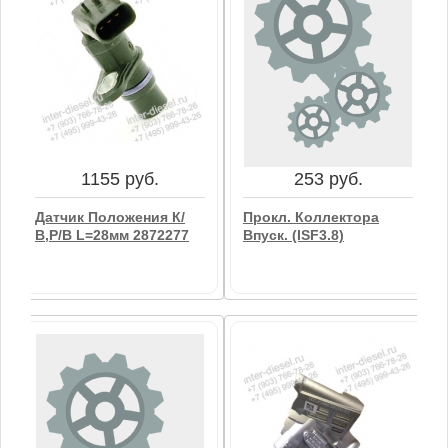
1155 руб.
253 руб.
Датчик Положения К/
Прокл. Коллектора
В,р/в L=28мм 2872277
Впуск. (ISF3.8)