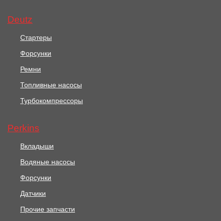
Демпфером D=138.5мм
0,00 (ISF2.8) (Газель
Бизнес)
Deutz
В корзину
В корзину
Стартеры
Форсунки
Ремни
Топливные насосы
Турбокомпрессоры
Perkins
Вкладыши
Водяные насосы
Форсунки
Датчики
Прочие запчасти