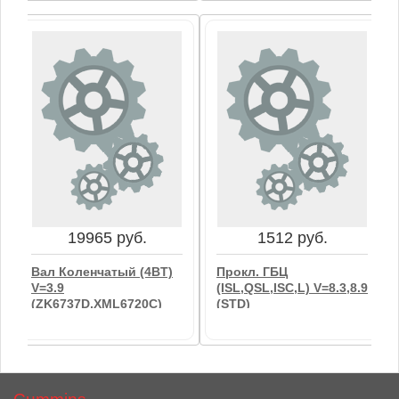
121 руб.
127 руб.
Траверса Клапанов
Прокл. Коллектора
(ISF3.8) (крейцкопф)
Впуск. (ISF2.8)
В корзину
В корзину
19965 руб.
1512 руб.
Вал Коленчатый (4BT)
Прокл. ГБЦ
V=3.9
(ISL,QSL,ISC,L) V=8.3,8.9
(ZK6737D,XML6720C)
(STD)
1005-00411