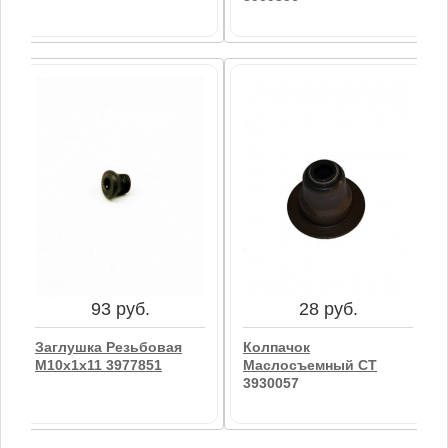
467 руб.
28 руб.
Кольца Поршневые CT
Кольцо Форсунки
3802429
Резиновое (ВТ,СТ)
3909356
В корзину
93 руб.
28 руб.
В корзину
Заглушка Резьбовая
Колпачок
М10х1х11 3977851
Маслосъемный CT
3930057