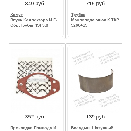
349 руб.
715 руб.
Хомут
Трубка
Впуск.коллектора И Г-
Маслоподающая К ТКР
Обр.трубы (ISF3.8)
5260415
D=100мм (VBC)
349 руб.
715 руб.
Хомут
Трубка
Впуск.коллектора И Г-
Маслоподающая К ТКР
Обр.трубы (ISF3.8)
5260415
D=100мм (VBC)
352 руб.
139 руб.
В корзину
В корзину
Прокладка Привода И
Вкладыш Шатунный