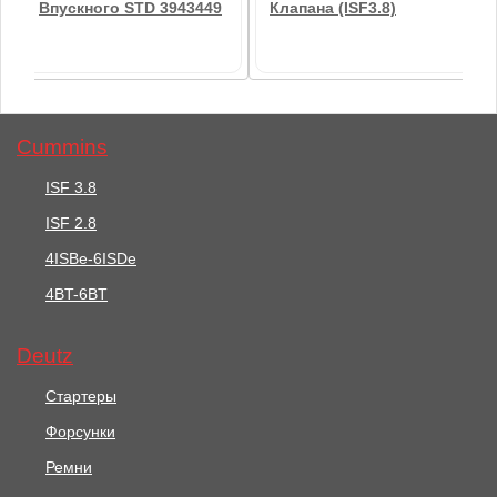
Впускного STD 3943449
Клапана (ISF3.8)
Cummins
ISF 3.8
ISF 2.8
262 руб.
352 руб.
4ISBe-6ISDe
Седло Клапана
4BT-6BT
Коромысло Выпуск.
Впускного STD 3943449
Клапана (ISF3.8)
Deutz
В корзину
В корзину
Стартеры
Форсунки
Ремни