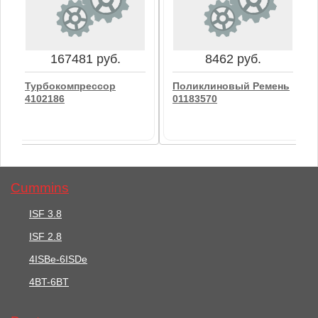
Поликлиновый Ремень
Клиновой Ремень
01182363
02235376
В корзину
В корзину
167481 руб.
8462 руб.
Турбокомпрессор
Поликлиновый Ремень
4102186
01183570
Cummins
ISF 3.8
ISF 2.8
167481 руб.
8462 руб.
4ISBe-6ISDe
Турбокомпрессор
4BT-6BT
Поликлиновый Ремень
4102186
01183570