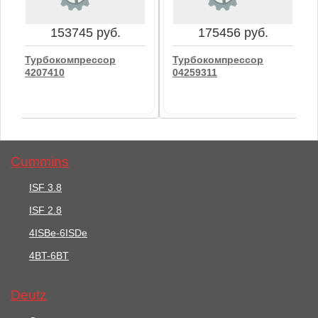
В корзину
В корзину
153745 руб.
175456 руб.
Турбокомпрессор
Турбокомпрессор
4207410
04259311
Cummins
ISF 3.8
ISF 2.8
153745 руб.
175456 руб.
4ISBe-6ISDe
Турбокомпрессор
4BT-6BT
Турбокомпрессор
4207410
04259311
Deutz
В корзину
В корзину