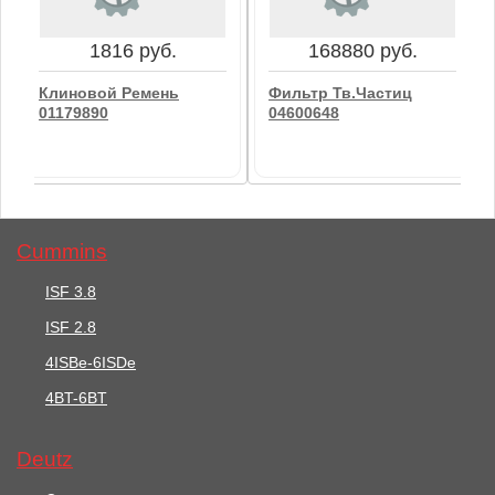
В корзину
В корзину
1816 руб.
168880 руб.
Клиновой Ремень
Фильтр Тв.Частиц
01179890
04600648
Cummins
ISF 3.8
ISF 2.8
1816 руб.
168880 руб.
4ISBe-6ISDe
Клиновой Ремень
4BT-6BT
Фильтр Тв.Частиц
01179890
04600648
Deutz
В корзину
В корзину