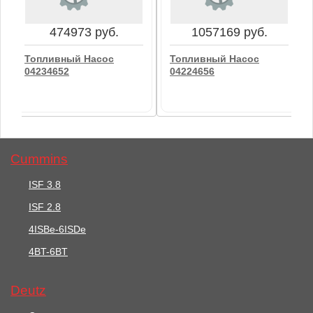
В корзину
В корзину
474973 руб.
1057169 руб.
Топливный Насос
Топливный Насос
04234652
04224656
Cummins
ISF 3.8
ISF 2.8
474973 руб.
1057169 руб.
4ISBe-6ISDe
Топливный Насос
4BT-6BT
Топливный Насос
04234652
04224656
Deutz
В корзину
В корзину