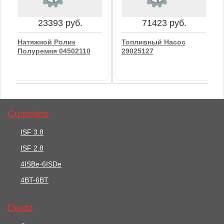
В корзину
В корзину
23393 руб.
71423 руб.
Натяжной Ролик
Топливный Насос
Полуремня 04502110
29025127
Cummins
ISF 3.8
ISF 2.8
23393 руб.
71423 руб.
4ISBe-6ISDe
Натяжной Ролик
4BT-6BT
Топливный Насос
Полуремня 04502110
29025127
Deutz
В корзину
В корзину