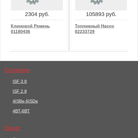
В корзину
В корзину
2304 руб.
105893 руб.
Клиновой Ремень
Топливный Насос
01180436
02233729
Cummins
ISF 3.8
ISF 2.8
2304 руб.
105893 руб.
4ISBe-6ISDe
Клиновой Ремень
4BT-6BT
Топливный Насос
01180436
02233729
Deutz
В корзину
В корзину