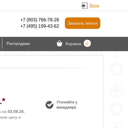
Вход
+7 (903) 766‑78-26
Заказать звонок
+7 (495) 199-43-62
Распродажа
Корзина
0
.*
Уточняйте у
менеджера
а на
03.08.26
,
казе цену и